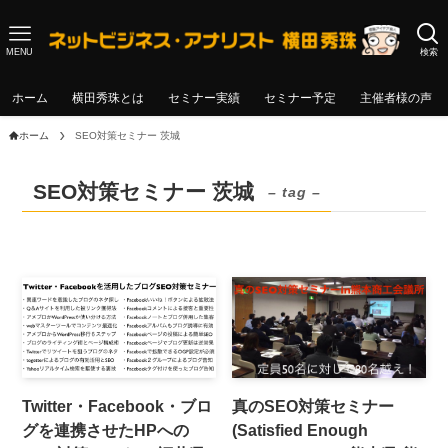
MENU
検索
ホーム
横田秀珠とは
セミナー実績
セミナー予定
主催者様の声
ホーム
SEO対策セミナー 茨城
SEO対策セミナー 茨城
– tag –
Twitter・Facebook・ブロ
真のSEO対策セミナー
グを連携させたHPへの
(Satisfied Enough