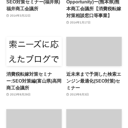
SEO対策セミナー(福井県)
Opportunity)ー(熊本県)熊
福井商工会議所
本商工会議所【消費税転嫁
対策相談窓口等事業】
2014年3月22日
2014年1月17日
消費税転嫁対策セミナ
近未来まで予測した検索エ
ー:SEO対策編(富山県)高岡
ンジン最適化(SEO対策)セ
商工会議所
ミナー
2013年8月29日
2013年6月3日