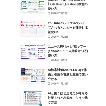
｢Ask User Question｣機能の
使い方
2026年7月29日
YouTubeのジュエルでハイ
プされるとルビーを獲得し収
益化OK
2026年7月28日
ニュースPR by LINEヤフー
(Yahoo!ニュース掲載1件3万)
使い方
2026年7月27日
AI検索対策(AIO･LLMO)で推
薦と引用を右脳と左脳で使い
分ける
2026年7月26日
AIと働くほど思考力が落ちる
対策３つとAI疲れ・AIうつ防
ぐ方法