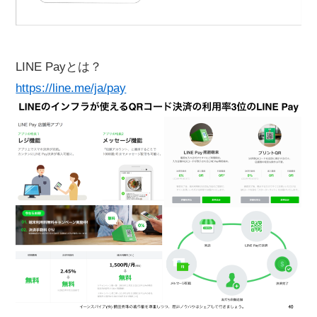
LINE Payとは？
https://line.me/ja/pay