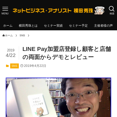
MENU
検索
ホーム
横田秀珠とは
セミナー実績
セミナー予定
主催者様の声
ホーム
SNS
LINE Pay加盟店登録し顧客と店舗
2019
4/22
の両面からデモとレビュー
2019年4月22日
SNS