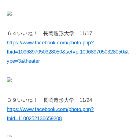
６４いいね！ 長岡造形大学 11/17
https://www.facebook.com/photo.php?
fbid=1096897050328050&set=p.1096897050328050&t
ype=3&theater
３９いいね！ 長岡造形大学 11/24
https://www.facebook.com/photo.php?
fbid=1100252136659208