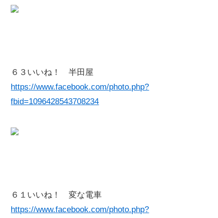
６３いいね！ 半田屋
https://www.facebook.com/photo.php?
fbid=1096428543708234
６１いいね！ 変な電車
https://www.facebook.com/photo.php?