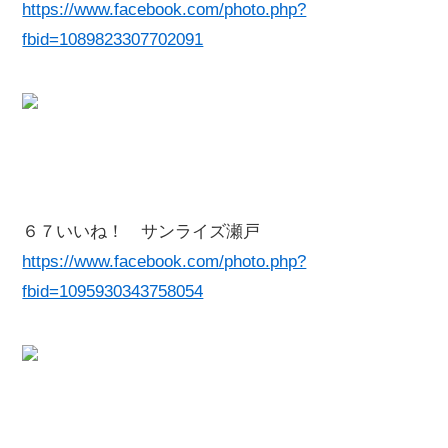
https://www.facebook.com/photo.php?
fbid=1089823307702091
６７いいね！ サンライズ瀬戸
https://www.facebook.com/photo.php?
fbid=1095930343758054