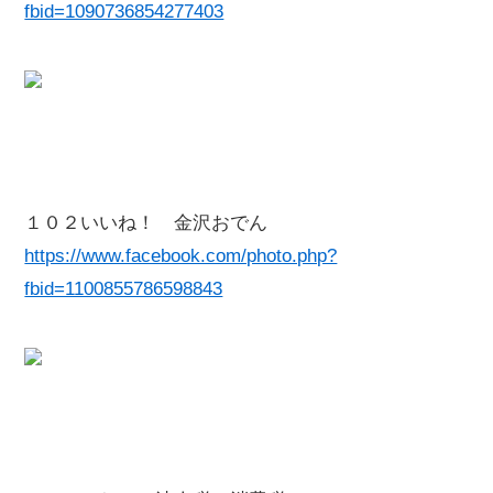
fbid=1090736854277403
１０２いいね！ 金沢おでん
https://www.facebook.com/photo.php?
fbid=1100855786598843