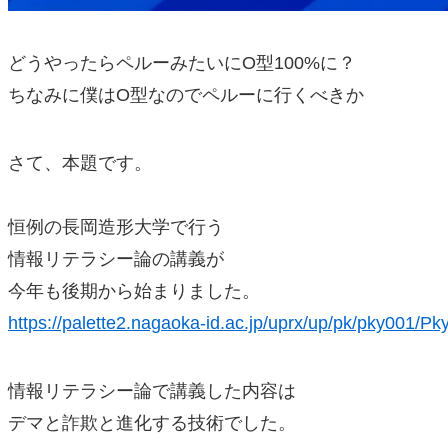
どうやったらペルーみたいにO型100%に？
ちなみに僕はO型なのでペルーに行くべきか
さて、本題です。
恒例の長岡造形大学で行う
情報リテラシー論の講義が
今年も後期から始まりました。
https://palette2.nagaoka-id.ac.jp/uprx/up/pk/pky001/P
情報リテラシー論で講義した内容は
デマと詐欺と進化する技術でした。