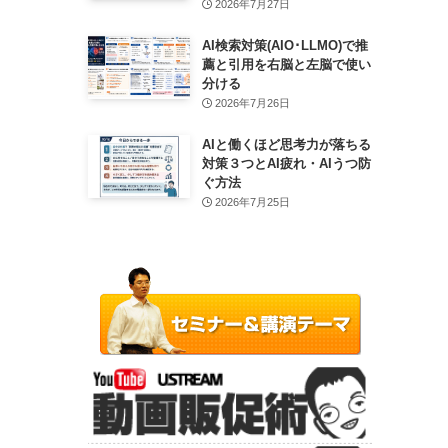
2026年7月27日
AI検索対策(AIO･LLMO)で推
薦と引用を右脳と左脳で使い
分ける
2026年7月26日
AIと働くほど思考力が落ちる
対策３つとAI疲れ・AIうつ防
ぐ方法
2026年7月25日