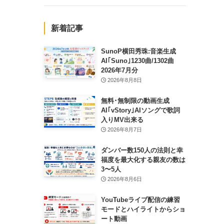
新着記事
SunoP横田秀珠:音楽生成
AI｢Suno｣1230曲/1302曲
2026年7月分
2026年8月8日
無料･無制限の動画生成
AI｢vStory｣AIソングで歌詞
入りMV出来る
2026年8月7日
ダンバー数150人の法則と幸
福度を最大化する親友の数は
3〜5人
2026年8月6日
YouTubeライブ配信の練習
モードとハイライトからショ
ート動画