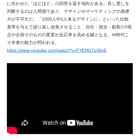
に合わせた「ほどほど」の回答を返す傾向がある。良し悪しを
判断するのは人間側であり、デザインやマーケティングの基礎
力が不可欠だ。「1000人中5人来るデザインに」といった比較
基準を与えて繰り返し改善させること、自社・競合・顧客の3視
点や企画そのものの変更が反応率を高める鍵となる。AI時代こ
そ本来の能力が問われる。
https://www.youtube.com/watch?v=FYEHG7uX6yE