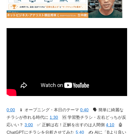
0:00
📱 オープニング・本日のテーマ
0:40
🗣️ 簡単に綺麗な
チラシが作れる時代に
1:30
🆚 学習塾チラシ・左右どっちが反
応いい？
3:00
✅ 正解は右！正解を出すのは人間側
4:10
🤖
ChatGPTにチラシを分析させてみた
5:40
✍️ AIに「Bより良い