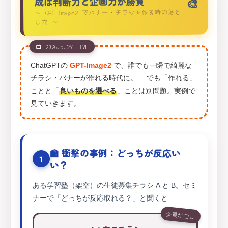
成は判断力と企画力が勝負
〜 GPT-Image2 でバナー・チラシを作る時の落と
し穴 〜
📺 2026.5.27 LIVE
ChatGPTの
GPT-Image2
で、誰でも一瞬で綺麗な
チラシ・バナーが作れる時代に。 …でも「作れる」
ことと「
良いものを選べる
」ことは別問題。実例で
見ていきます。
🏫 衝撃の事例：どっちが反応い
1
い？
ある学習塾（架空）の生徒募集チラシ A と B。セミ
ナーで「どっちが反応取れる？」と聞くと──
全員がコレ