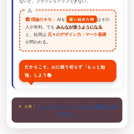
ないと、ブラッシュアップできない。
使い始めた時
🛗 理論のキモ：
AIを
はその
人が有利。でも
みんなが使うようになる
と、結局は
元々のデザイン力・マーケ基礎
が問われる。
だからこそ、AIに頼り切らず「もっと勉
強」しよう📚
📌 出典：
ネットビジネス・アナリスト 横田秀珠 解
説ライブ