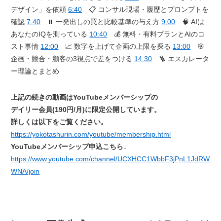
デザイン」を依頼
6:40
📋 コンサル現場・履歴とプロンプトを
確認
7:40
⏸️ 一発出しの罠と比較基準の与え方
9:00
🧠 AIは
あなたのIQを測っている
10:40
💰 無料・有料プランとAIのコ
スト事情
12:00
📈 数字を上げて企画の上限を探る
13:00
🎯
企画・競合・顧客の3視点で差をつける
14:30
🪜 エスカレータ
ー理論とまとめ
上記の続きの動画はYouTubeメンバーシップの
デイリー会員(190円/月)に限定公開しています。
詳しくは以下をご覧ください。
https://yokotashurin.com/youtube/membership.html
YouTubeメンバーシップ申込こちら↓
https://www.youtube.com/channel/UCXHCC1WbbF3jPnL1JdRW
WNA/join