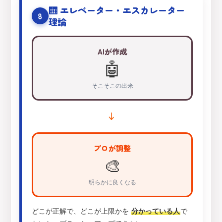
🛗 エレベーター・エスカレーター
8
理論
AIが作成
🤖
そこそこの出来
→
プロが調整
🎨
明らかに良くなる
どこが正解で、どこが上限かを
分かっている人
で