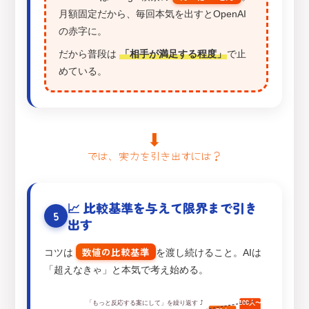
月額固定だから、毎回本気を出すとOpenAI
の赤字に。
だから普段は
「相手が満足する程度」
で止
めている。
⬇
では、実力を引き出すには？
📈 比較基準を与えて限界まで引き
5
出す
数値の比較基準
コツは
を渡し続けること。AIは
「超えなきゃ」と本気で考え始める。
「もっと反応する案にして」を繰り返す ⤴
100人〜