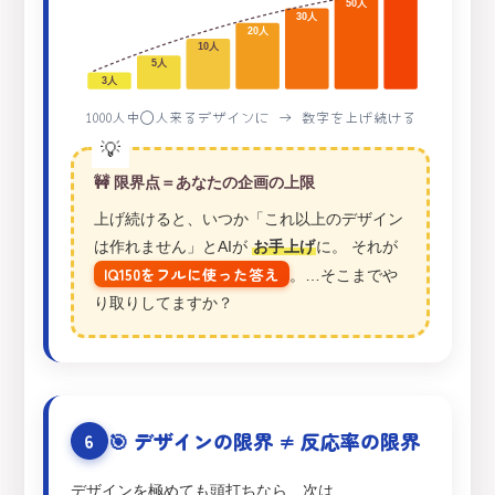
50人
30人
20人
10人
5人
3人
1000人中◯人来るデザインに → 数字を上げ続ける
🚧 限界点＝あなたの企画の上限
上げ続けると、いつか「これ以上のデザイン
は作れません」とAIが
お手上げ
に。 それが
IQ150をフルに使った答え
。…そこまでや
り取りしてますか？
🎯 デザインの限界 ≠ 反応率の限界
6
デザインを極めても頭打ちなら、次は