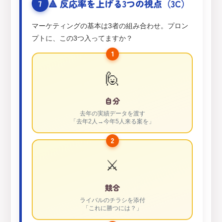
🔺 反応率を上げる3つの視点（3C）
7
マーケティングの基本は3者の組み合わせ。プロン
プトに、この3つ入ってますか？
1
🙋
自分
去年の実績データを渡す
「去年2人→今年5人来る案を」
2
⚔️
競合
ライバルのチラシを添付
「これに勝つには？」