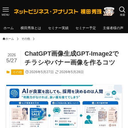
MENU
検索
ホーム
横田秀珠とは
セミナー実績
セミナー予定
主催者様の声
ホーム
その他
ChatGPT画像生成GPT-Image2で
2026
5/27
チラシやバナー画像を作るコツ
2026年5月27日
2026年5月28日
その他