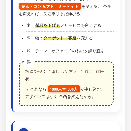
企画・コンセプト・ターゲット
を変える。 条件
を変えれば、反応率はまだ伸びる。
値段を下げる
／サービスを良くする
狙う
ターゲット・客層
を変える
テーマ・オファーそのものを練り直す
極端な例：「申し込んだ人 全員に1億円
🎁」
1000人中1000人
→ それなら
が申し込む。
デザインではなく
企画
を変えたから。