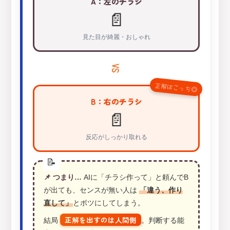
A：左のチラシ
📄
見た目が綺麗・おしゃれ
VS
正解はこっち◎
B：右のチラシ
📄
反応がしっかり取れる
📌 つまり…
AIに「チラシ作って」と頼んでB
が出ても、センスが無い人は
「違う、作り
直して」
とボツにしてしまう。
正解を出すのは人間側
結局
。判断する能