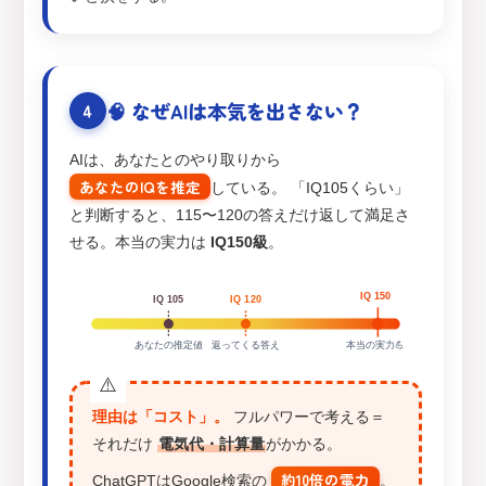
🧠 なぜAIは本気を出さない？
4
AIは、あなたとのやり取りから
あなたのIQを推定
している。 「IQ105くらい」
と判断すると、115〜120の答えだけ返して満足さ
せる。本当の実力は
IQ150級
。
IQ 150
IQ 105
IQ 120
あなたの推定値
返ってくる答え
本当の実力💪
理由は「コスト」。
フルパワーで考える＝
それだけ
電気代・計算量
がかかる。
約10倍の電力
ChatGPTはGoogle検索の
。