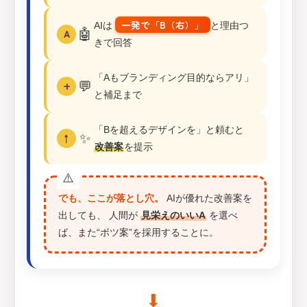
一発で「B（右）」
AIは
と理由つ
🤖
A
きで回答
「Aもブランディング目的ならアリ」
💬
+
と補足まで
「Bを超えるデザインを」と頼むと
✨
↑
改善案
を提示
でも、ここが落とし穴。
AIが優れた改善案を
出しても、 人間が
見栄えのいいA
を選べ
ば、また“ボツ案”を採用することに。
⬇