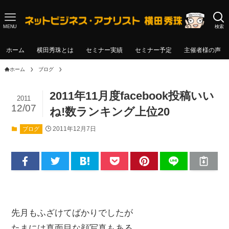
MENU
検索
ホーム
横田秀珠とは
セミナー実績
セミナー予定
主催者様の声
ホーム
ブログ
2011年11月度facebook投稿いい
2011
12/07
ね!数ランキング上位20
2011年12月7日
ブログ
先月もふざけてばかりでしたが
たまには真面目な顔写真もある