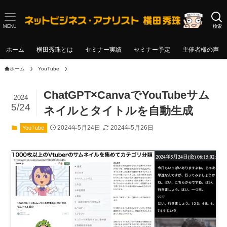
MENU
検索
ホーム
横田秀珠とは
セミナー実績
セミナー予定
主催者様の声
ホーム
YouTube
ChatGPT×CanvaでYouTubeサム
2024
5/24
ネイルとタイトルを自動生成
2024年5月24日
2024年5月26日
YouTube