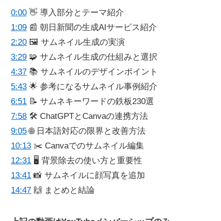
0:00
👋 導入部分とテーマ紹介
1:09
📰 朝日新聞の生成AIサービス紹介
2:20
🖼 サムネイル生成の実演
3:29
🧩 サムネイル生成の仕組みと選択
4:37
📚 サムネイルのデザインポイント
5:43
🌟 参考になるサムネイル事例紹介
6:51
📝 サムネキーワードの鉄板230選
7:58
🛠 ChatGPTとCanvaの連携方法
9:05
🌐 日本語対応の限界と改善方法
10:13
✂️ Canvaでのサムネイル編集
12:31
🖥 背景除去の使い方と重要性
13:41
📸 サムネイルに顔写真を追加
14:47
🙌 まとめと結論