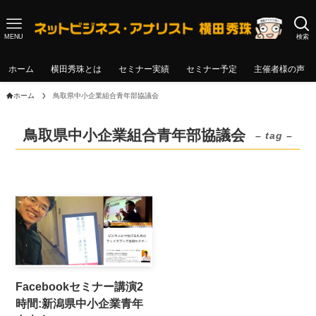
MENU
検索
ホーム
横田秀珠とは
セミナー実績
セミナー予定
主催者様の声
ホーム
鳥取県中小企業組合青年部協議会
鳥取県中小企業組合青年部協議会
– tag –
Facebookセミナー講演2
時間:新潟県中小企業青年