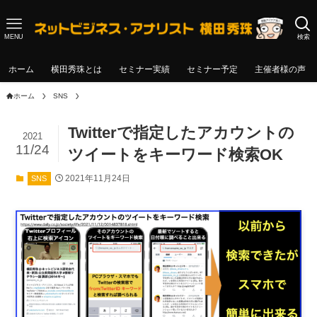
MENU
検索
ホーム
横田秀珠とは
セミナー実績
セミナー予定
主催者様の声
ホーム
SNS
Twitterで指定したアカウントの
2021
11/24
ツイートをキーワード検索OK
2021年11月24日
SNS