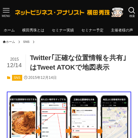
MENU
検索
ホーム
横田秀珠とは
セミナー実績
セミナー予定
主催者様の声
ホーム
SNS
Twitter｢正確な位置情報を共有｣
2015
12/14
はTweet ATOKで地図表示
2015年12月14日
SNS