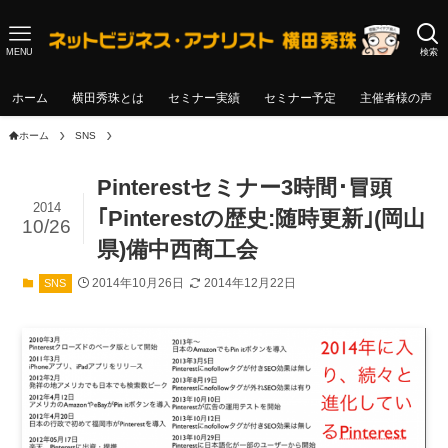
MENU
検索
ホーム
横田秀珠とは
セミナー実績
セミナー予定
主催者様の声
ホーム
SNS
Pinterestセミナー3時間･冒頭
2014
｢Pinterestの歴史:随時更新｣(岡山
10/26
県)備中西商工会
2014年10月26日
2014年12月22日
SNS