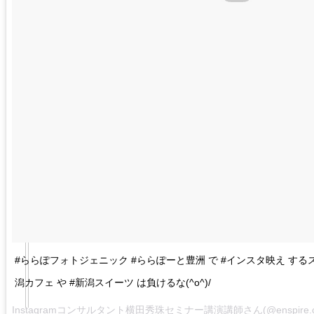
#ららぽフォトジェニック #ららぽーと豊洲 で #インスタ映え する
潟カフェ や #新潟スイーツ は負けるな(^o^)/
Instagramコンサルタント横田秀珠セミナー講演講師さん(@enspire.