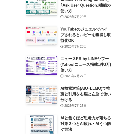
｢Ask User Question｣機能の
使い方
2026年7月29日
YouTubeのジュエルでハイ
プされるとルビーを獲得し収
益化OK
2026年7月28日
ニュースPR by LINEヤフー
(Yahoo!ニュース掲載1件3万)
使い方
2026年7月27日
AI検索対策(AIO･LLMO)で推
薦と引用を右脳と左脳で使い
分ける
2026年7月26日
AIと働くほど思考力が落ちる
対策３つとAI疲れ・AIうつ防
ぐ方法