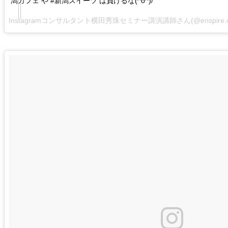
潟カフェ や #新潟スイーツ は負けるな(^o^)/
Instagramコンサルタント横田秀珠セミナー講演講師さん(@enspire.