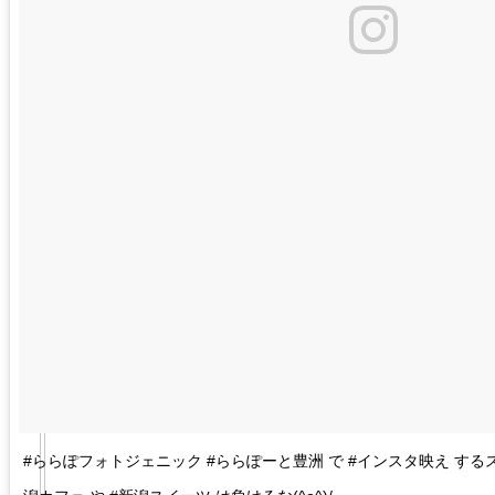
#ららぽフォトジェニック #ららぽーと豊洲 で #インスタ映え する