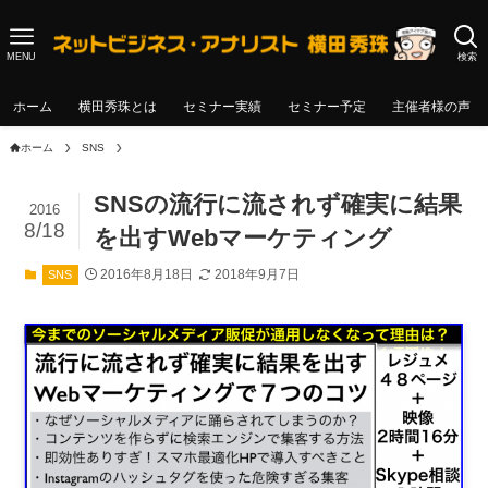
MENU
検索
ホーム
横田秀珠とは
セミナー実績
セミナー予定
主催者様の声
ホーム
SNS
SNSの流行に流されず確実に結果
2016
8/18
を出すWebマーケティング
2016年8月18日
2018年9月7日
SNS