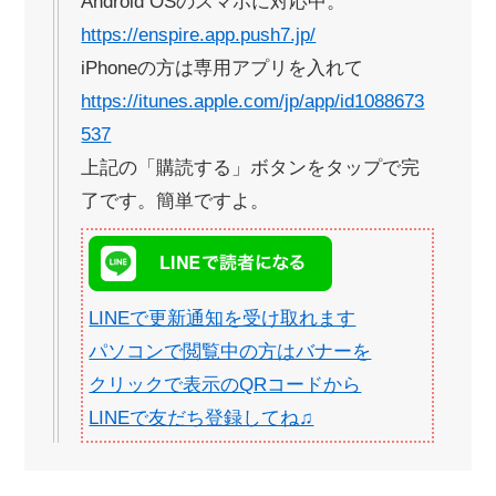
Android OSのスマホに対応中。
https://enspire.app.push7.jp/
iPhoneの方は専用アプリを入れて
https://itunes.apple.com/jp/app/id1088673
537
上記の「購読する」ボタンをタップで完
了です。簡単ですよ。
LINEで更新通知を受け取れます
パソコンで閲覧中の方はバナーを
クリックで表示のQRコードから
LINEで友だち登録してね♫