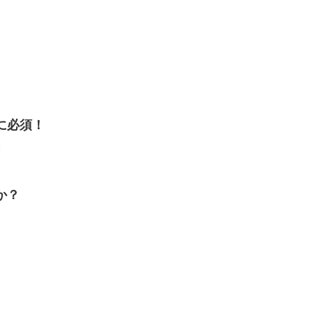
に必須！
」
か？