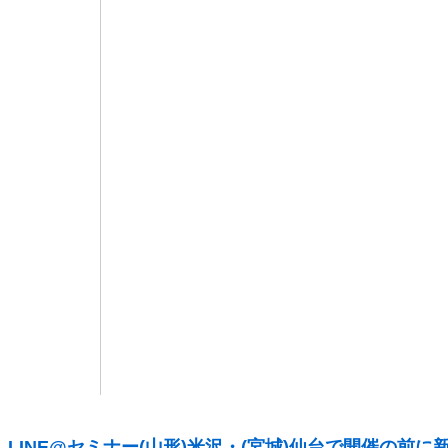
LINE@セミナー(山形)米沢・(宮城)仙台で開催の前