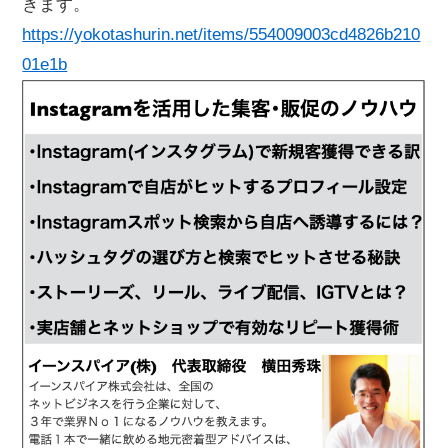
きます。
https://yokotashurin.net/items/554009003cd4826b210
01e1b