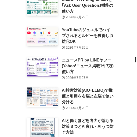
｢Ask User Question｣機能の
使い方
2026年7月29日
YouTubeのジュエルでハイ
プされるとルビーを獲得し収
益化OK
2026年7月28日
ニュースPR by LINEヤフー
(Yahoo!ニュース掲載1件3万)
使い方
2026年7月27日
AI検索対策(AIO･LLMO)で推
薦と引用を右脳と左脳で使い
分ける
2026年7月26日
AIと働くほど思考力が落ちる
対策３つとAI疲れ・AIうつ防
ぐ方法