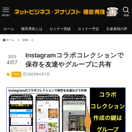
MENU
検索
ホーム
横田秀珠とは
セミナー実績
セミナー予定
主催者様の声
ホーム
SNS
Instagramコラボコレクションで
2023
4/07
保存を友達やグループに共有
2023年4月7日
SNS