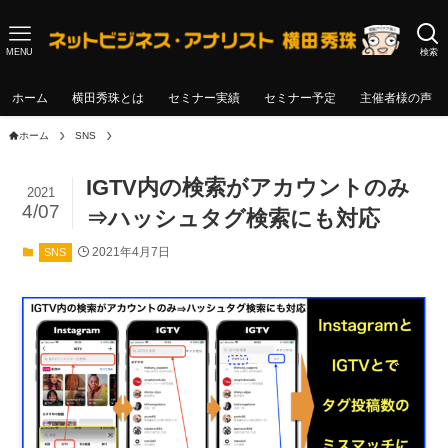
MENU
検索
ホーム
横田秀珠とは
セミナー実績
セミナー予定
主催者様の声
ホーム
SNS
IGTV内の検索がアカウントのみ
2021
4/07
⇒ハッシュタグ検索にも対応
2021年4月7日
SNS