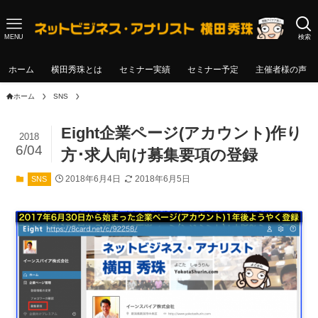
MENU
検索
ホーム
横田秀珠とは
セミナー実績
セミナー予定
主催者様の声
ホーム
SNS
Eight企業ページ(アカウント)作り
2018
6/04
方･求人向け募集要項の登録
2018年6月4日
2018年6月5日
SNS