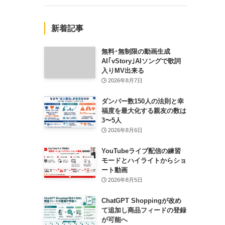
新着記事
無料･無制限の動画生成
AI｢vStory｣AIソングで歌詞
入りMV出来る
2026年8月7日
ダンバー数150人の法則と幸
福度を最大化する親友の数は
3〜5人
2026年8月6日
YouTubeライブ配信の練習
モードとハイライトからショ
ート動画
2026年8月5日
ChatGPT Shoppingが改め
て追加し商品フィードの登録
が可能へ