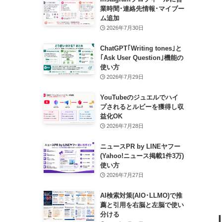
業時間･連絡先情報･マイブー
ム追加
2026年7月30日
ChatGPT｢Writing tones｣と
｢Ask User Question｣機能の
使い方
2026年7月29日
YouTubeのジュエルでハイ
プされるとルビーを獲得し収
益化OK
2026年7月28日
ニュースPR by LINEヤフー
(Yahoo!ニュース掲載1件3万)
使い方
2026年7月27日
AI検索対策(AIO･LLMO)で推
薦と引用を右脳と左脳で使い
分ける