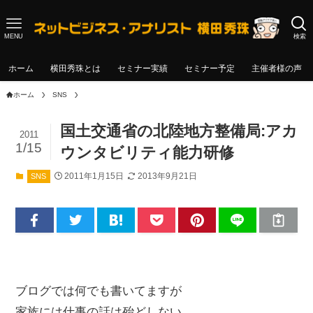
MENU
検索
ホーム
横田秀珠とは
セミナー実績
セミナー予定
主催者様の声
ホーム
SNS
国土交通省の北陸地方整備局:アカ
2011
1/15
ウンタビリティ能力研修
2011年1月15日
2013年9月21日
SNS
ブログでは何でも書いてますが
家族には仕事の話は殆どしない