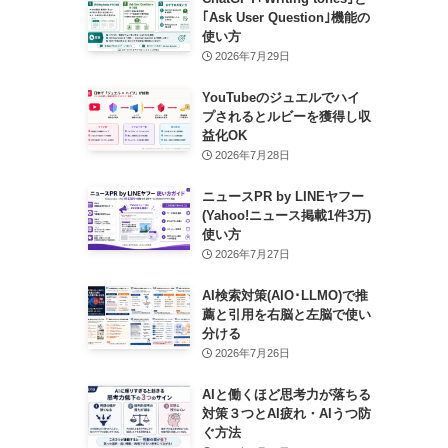
｢Ask User Question｣機能の
使い方
2026年7月29日
YouTubeのジュエルでハイ
プされるとルビーを獲得し収
益化OK
2026年7月28日
ニュースPR by LINEヤフー
(Yahoo!ニュース掲載1件3万)
使い方
2026年7月27日
AI検索対策(AIO･LLMO)で推
薦と引用を右脳と左脳で使い
分ける
2026年7月26日
AIと働くほど思考力が落ちる
対策３つとAI疲れ・AIうつ防
ぐ方法