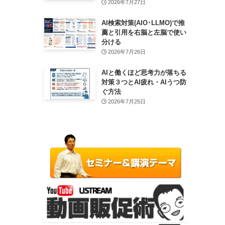
2026年7月27日
AI検索対策(AIO･LLMO)で推
薦と引用を右脳と左脳で使い
分ける
2026年7月26日
AIと働くほど思考力が落ちる
対策３つとAI疲れ・AIうつ防
ぐ方法
2026年7月25日