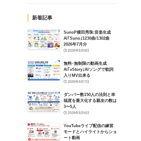
新着記事
SunoP横田秀珠:音楽生成
AI｢Suno｣1230曲/1302曲
2026年7月分
2026年8月8日
無料･無制限の動画生成
AI｢vStory｣AIソングで歌詞
入りMV出来る
2026年8月7日
ダンバー数150人の法則と幸
福度を最大化する親友の数は
3〜5人
2026年8月6日
YouTubeライブ配信の練習
モードとハイライトからショ
ート動画