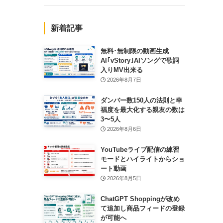
新着記事
無料･無制限の動画生成
AI｢vStory｣AIソングで歌詞
入りMV出来る
2026年8月7日
ダンバー数150人の法則と幸
福度を最大化する親友の数は
3〜5人
2026年8月6日
YouTubeライブ配信の練習
モードとハイライトからショ
ート動画
2026年8月5日
ChatGPT Shoppingが改め
て追加し商品フィードの登録
が可能へ