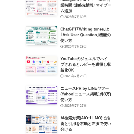
業時間･連絡先情報･マイブー
ム追加
2026年7月30日
ChatGPT｢Writing tones｣と
｢Ask User Question｣機能の
使い方
2026年7月29日
YouTubeのジュエルでハイ
プされるとルビーを獲得し収
益化OK
2026年7月28日
ニュースPR by LINEヤフー
(Yahoo!ニュース掲載1件3万)
使い方
2026年7月27日
AI検索対策(AIO･LLMO)で推
薦と引用を右脳と左脳で使い
分ける