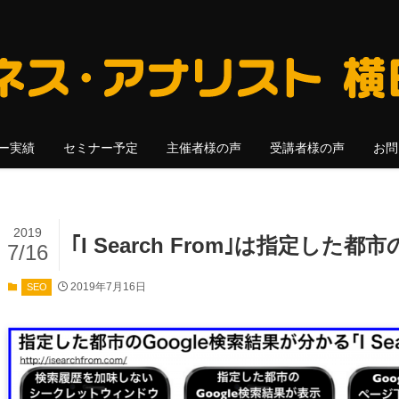
ー実績
セミナー予定
主催者様の声
受講者様の声
お問
2019
｢I Search From｣は指定した
7/16
2019年7月16日
SEO