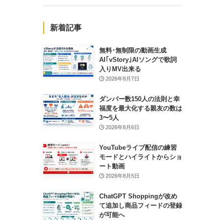
新着記事
無料･無制限の動画生成
AI｢vStory｣AIソングで歌詞
入りMV出来る
2026年8月7日
ダンバー数150人の法則と幸
福度を最大化する親友の数は
3〜5人
2026年8月6日
YouTubeライブ配信の練習
モードとハイライトからショ
ート動画
2026年8月5日
ChatGPT Shoppingが改め
て追加し商品フィードの登録
が可能へ