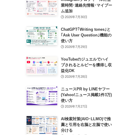
業時間･連絡先情報･マイブー
ム追加
2026年7月30日
ChatGPT｢Writing tones｣と
｢Ask User Question｣機能の
使い方
2026年7月29日
YouTubeのジュエルでハイ
プされるとルビーを獲得し収
益化OK
2026年7月28日
ニュースPR by LINEヤフー
(Yahoo!ニュース掲載1件3万)
使い方
2026年7月27日
AI検索対策(AIO･LLMO)で推
薦と引用を右脳と左脳で使い
分ける