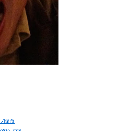
ブ問題
e80a.html