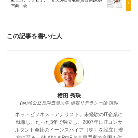
経営力アップセミナー８大SNS活用編(長野県)東御
市商工会
この記事を書いた人
横田 秀珠
(新潟)公立長岡造形大学 情報リテラシー論 講師
ネットビジネス・アナリスト。未経験のIT企業に
就職し、たった3年で独立し、2007年にITコンサ
ルタント会社のイーンスパイア（株）を設立し現
在に至る。All About ProFile全専門家で全国１位