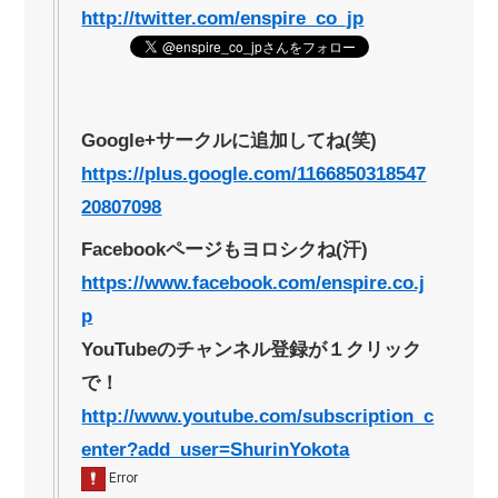
http://twitter.com/enspire_co_jp
Google+サークルに追加してね(笑)
https://plus.google.com/1166850318547
20807098
Facebookページもヨロシクね(汗)
https://www.facebook.com/enspire.co.j
p
YouTubeのチャンネル登録が１クリック
で！
http://www.youtube.com/subscription_c
enter?add_user=ShurinYokota