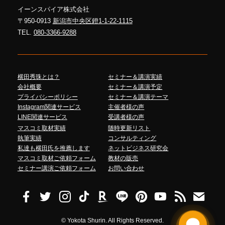
イーンスパイア株式会社
〒950-0913
新潟市中央区鐙1-1-22-1115
TEL.
080-3366-9288
横田秀珠とは？
セミナー＆講演実績
会社概要
セミナー＆講演予定
プライバシーポリシー
セミナー＆講演テーマ
Instagram関連サービス
主催者様の声
LINE関連サービス
受講者様の声
マスコミ取材実績
随時更新リスト
執筆実績
コンサルティング
私達も横田氏を推薦します
ネットビジネス研究会
マスコミ取材ご依頼フォーム
教材の販売
セミナー講演ご依頼フォーム
お問い合わせ
©
Yokota Shurin. All Rights Reserved.