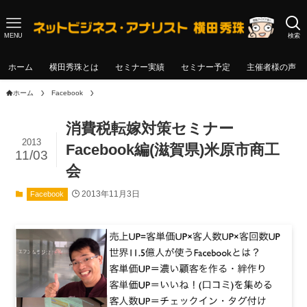
MENU
検索
ホーム
横田秀珠とは
セミナー実績
セミナー予定
主催者様の声
ホーム
Facebook
消費税転嫁対策セミナー
2013
Facebook編(滋賀県)米原市商工
11/03
会
2013年11月3日
Facebook