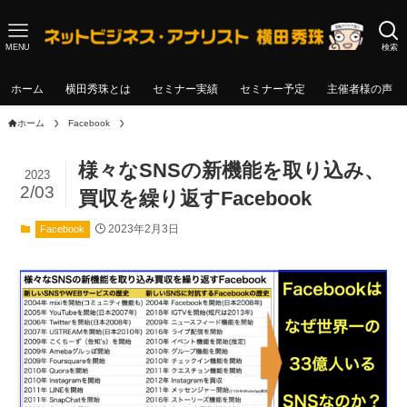
MENU
検索
ホーム
横田秀珠とは
セミナー実績
セミナー予定
主催者様の声
ホーム
Facebook
様々なSNSの新機能を取り込み、
2023
2/03
買収を繰り返すFacebook
2023年2月3日
Facebook