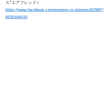
ス｢エアフレンド｣
https://www.facebook.com/enspire.co.jp/posts/629857
8530184033