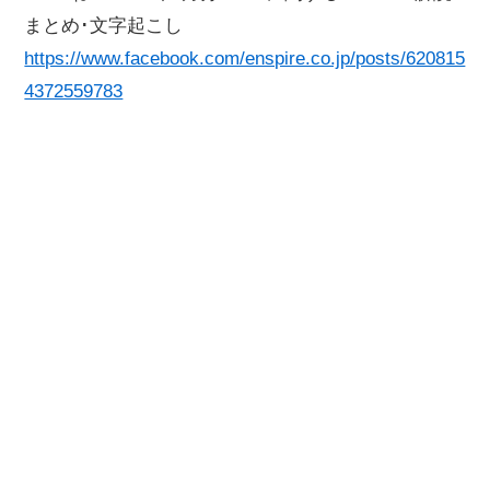
まとめ･文字起こし
https://www.facebook.com/enspire.co.jp/posts/620815
4372559783