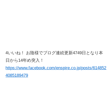
4いいね！ お陰様でブログ連続更新4749日となり本
日から14年め突入！
https://www.facebook.com/enspire.co.jp/posts/614852
4085189479