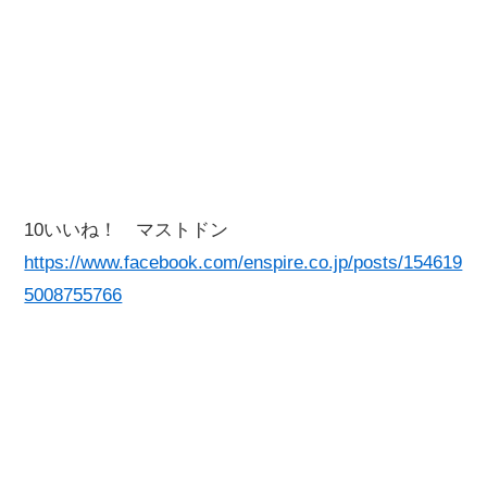
10いいね！ マストドン
https://www.facebook.com/enspire.co.jp/posts/154619
5008755766