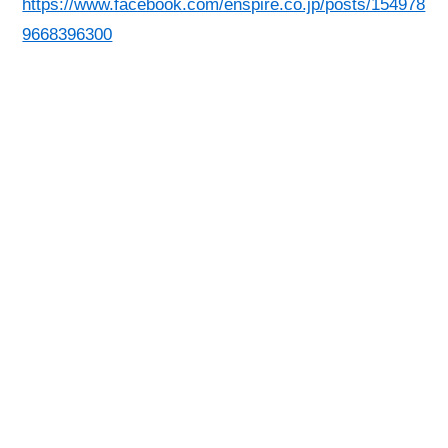
https://www.facebook.com/enspire.co.jp/posts/154978
9668396300