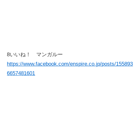
8いいね！ マンガルー
https://www.facebook.com/enspire.co.jp/posts/155893
6657481601