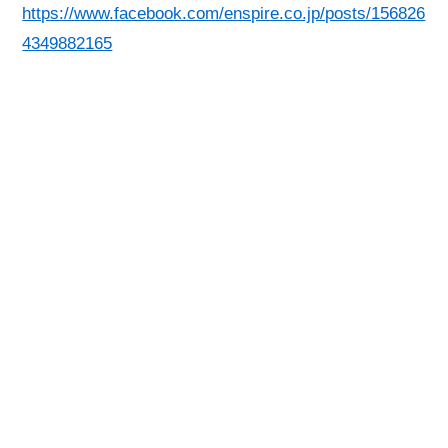
https://www.facebook.com/enspire.co.jp/posts/156826
4349882165