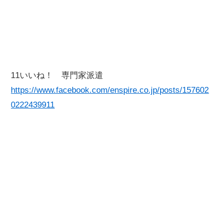
11いいね！ 専門家派遣
https://www.facebook.com/enspire.co.jp/posts/157602
0222439911