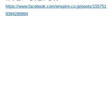
https://www.facebook.com/enspire.co.jp/posts/155751
9394289994