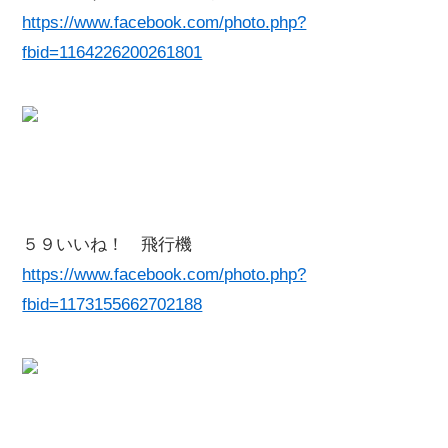
https://www.facebook.com/photo.php?
fbid=1164226200261801
５９いいね！ 飛行機
https://www.facebook.com/photo.php?
fbid=1173155662702188