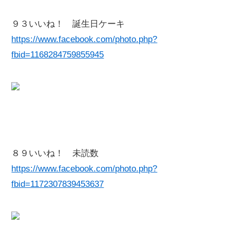
９３いいね！ 誕生日ケーキ
https://www.facebook.com/photo.php?
fbid=1168284759855945
８９いいね！ 未読数
https://www.facebook.com/photo.php?
fbid=1172307839453637