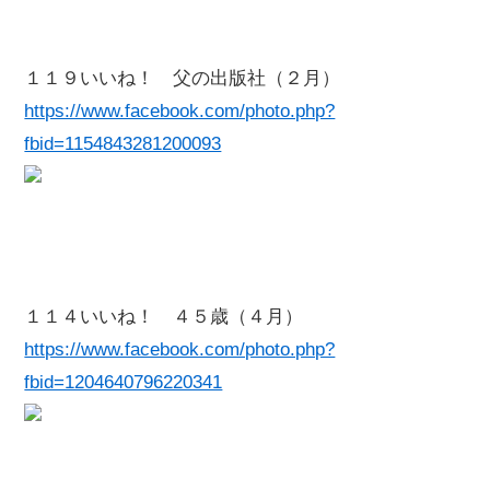
１１９いいね！ 父の出版社（２月）
https://www.facebook.com/photo.php?
fbid=1154843281200093
１１４いいね！ ４５歳（４月）
https://www.facebook.com/photo.php?
fbid=1204640796220341