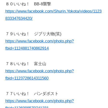
８０いいね！ BB-8襲撃
https://www.facebook.com/Shurin.Yokota/videos/1123
833347634420/
７９いいね！ ジブリ大物(笑)
https://www.facebook.com/photo.php?
fbid=1124881740862914
７８いいね！ 富士山
https://www.facebook.com/photo.php?
fbid=1123728614311560
７７いいね！ パンダポスト
https://www.facebook.com/photo.php?