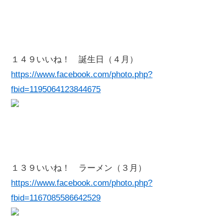
１４９いいね！ 誕生日（４月）
https://www.facebook.com/photo.php?
fbid=1195064123844675
１３９いいね！ ラーメン（３月）
https://www.facebook.com/photo.php?
fbid=1167085586642529