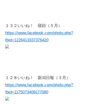
１３２いいね！ 寝顔（５月）
https://www.facebook.com/photo.php?
fbid=1226413337376420
１２８いいね！ 新潟日報（３月）
https://www.facebook.com/photo.php?
fbid=1175073409177080