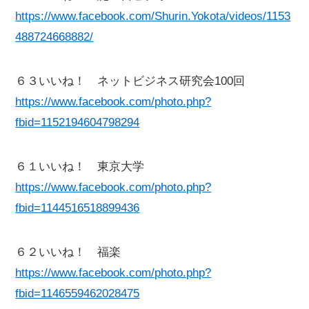
https://www.facebook.com/Shurin.Yokota/videos/1153
488724668882/
６３いいね！ ネットビジネス研究会100回
https://www.facebook.com/photo.php?
fbid=1152194604798294
６１いいね！ 東京大学
https://www.facebook.com/photo.php?
fbid=1144516518899436
６２いいね！ 福楽
https://www.facebook.com/photo.php?
fbid=1146559462028475