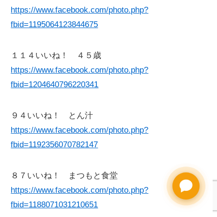
https://www.facebook.com/photo.php?
fbid=1195064123844675
１１４いいね！ ４５歳
https://www.facebook.com/photo.php?
fbid=1204640796220341
９４いいね！ とん汁
https://www.facebook.com/photo.php?
fbid=1192356070782147
８７いいね！ まつもと食堂
https://www.facebook.com/photo.php?
fbid=1188071031210651