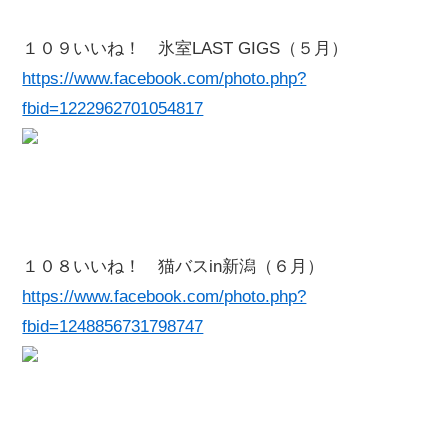
１０９いいね！ 氷室LAST GIGS（５月）
https://www.facebook.com/photo.php?
fbid=1222962701054817
１０８いいね！ 猫バスin新潟（６月）
https://www.facebook.com/photo.php?
fbid=1248856731798747