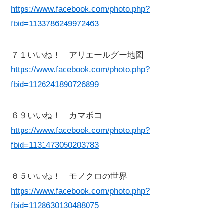
https://www.facebook.com/photo.php?
fbid=1133786249972463
７１いいね！ アリエールグー地図
https://www.facebook.com/photo.php?
fbid=1126241890726899
６９いいね！ カマボコ
https://www.facebook.com/photo.php?
fbid=1131473050203783
６５いいね！ モノクロの世界
https://www.facebook.com/photo.php?
fbid=1128630130488075