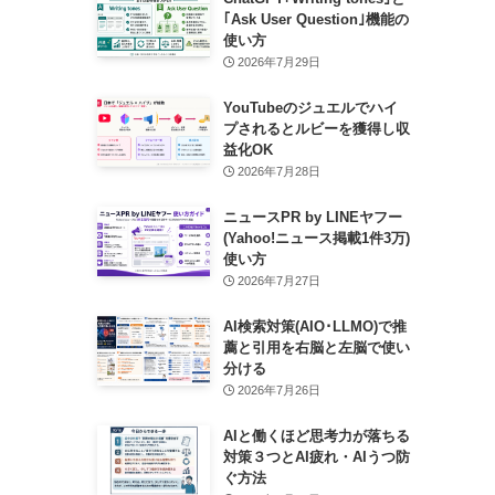
｢Ask User Question｣機能の
使い方
2026年7月29日
YouTubeのジュエルでハイ
プされるとルビーを獲得し収
益化OK
2026年7月28日
ニュースPR by LINEヤフー
(Yahoo!ニュース掲載1件3万)
使い方
2026年7月27日
AI検索対策(AIO･LLMO)で推
薦と引用を右脳と左脳で使い
分ける
2026年7月26日
AIと働くほど思考力が落ちる
対策３つとAI疲れ・AIうつ防
ぐ方法