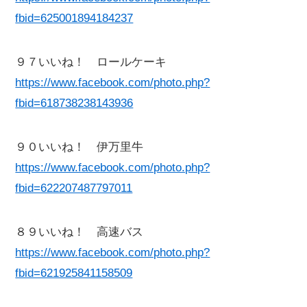
fbid=625001894184237
９７いいね！ ロールケーキ
https://www.facebook.com/photo.php?
fbid=618738238143936
９０いいね！ 伊万里牛
https://www.facebook.com/photo.php?
fbid=622207487797011
８９いいね！ 高速バス
https://www.facebook.com/photo.php?
fbid=621925841158509