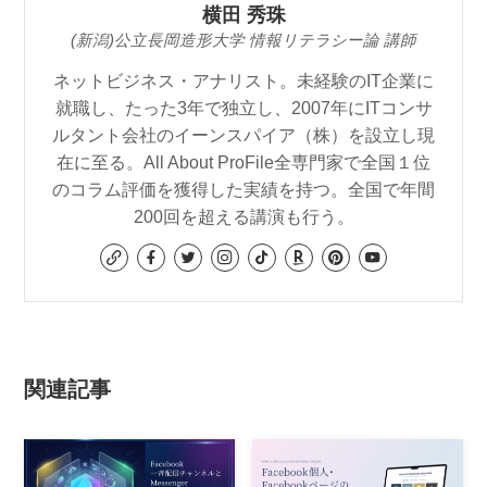
横田 秀珠
(新潟)公立長岡造形大学 情報リテラシー論 講師
ネットビジネス・アナリスト。未経験のIT企業に
就職し、たった3年で独立し、2007年にITコンサ
ルタント会社のイーンスパイア（株）を設立し現
在に至る。All About ProFile全専門家で全国１位
のコラム評価を獲得した実績を持つ。全国で年間
200回を超える講演も行う。
関連記事