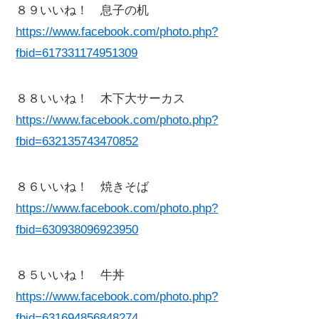
８９いいね！ 息子の机
https://www.facebook.com/photo.php?
fbid=617331174951309
８８いいね！ 木下大サーカス
https://www.facebook.com/photo.php?
fbid=632135743470852
８６いいね！ 焼きそば
https://www.facebook.com/photo.php?
fbid=630938096923950
８５いいね！ 牛丼
https://www.facebook.com/photo.php?
fbid=631694856848274