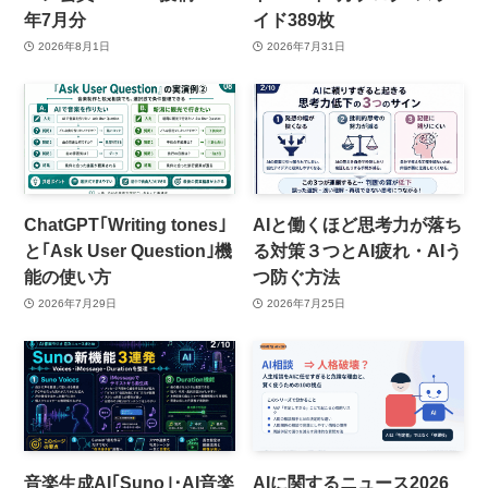
年7月分
イド389枚
2026年8月1日
2026年7月31日
ChatGPT｢Writing tones｣
AIと働くほど思考力が落ち
と｢Ask User Question｣機
る対策３つとAI疲れ・AIう
能の使い方
つ防ぐ方法
2026年7月29日
2026年7月25日
音楽生成AI｢Suno｣･AI音楽
AIに関するニュース2026