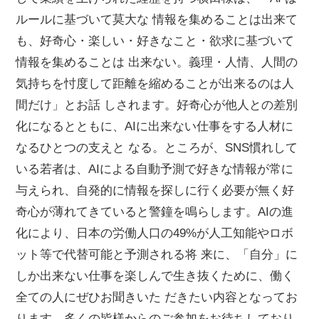
ルールに基づいて莫大な 情報を集めることは出来て
も、好奇心・楽しい・好きなこと・欲求に基づいて
情報を集めることは 出来ない。義理・人情、人間の
気持ちを忖度して距離を縮めることが出来るのは人
間だけ」とお話 しされます。好奇心が他人との差別
化になるとともに、AIに出来ない仕事をする人材に
なるひとつの支えと なる。ところが、SNS慣れして
いる若者は、AIによる自動予測で好きな情報が常に
与えられ、自発的に情報を探しに行く必要が無く好
奇心が薄れてきていると警鐘を鳴らします。AIの進
化により、日本の労働人口の49%が人工知能やロボ
ット等で代替可能と予測される将 来に、「自分」に
しか出来ない仕事を楽しんで生き抜くために、働く
全ての人にぜひお聞きいた だきたい内容となってお
ります。多くの皆様からのご参加をお待ちしており