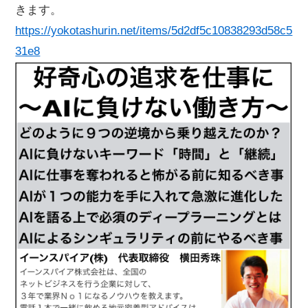
きます。
https://yokotashurin.net/items/5d2df5c10838293d58c5
31e8