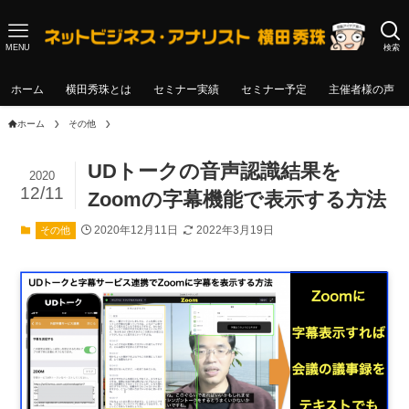
MENU
検索
ホーム
横田秀珠とは
セミナー実績
セミナー予定
主催者様の声
ホーム
その他
UDトークの音声認識結果を
2020
12/11
Zoomの字幕機能で表示する方法
2020年12月11日
2022年3月19日
その他