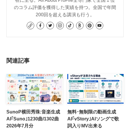
在に至る。All About ProFile全専門家で全国１位
のコラム評価を獲得した実績を持つ。全国で年間
200回を超える講演も行う。
関連記事
SunoP横田秀珠:音楽生成
無料･無制限の動画生成
AI｢Suno｣1230曲/1302曲
AI｢vStory｣AIソングで歌
2026年7月分
詞入りMV出来る