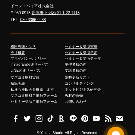
イーンスパイア株式会社
〒950-0913
新潟市中央区鐙1-1-22-1115
TEL.
080-3366-9288
横田秀珠とは？
セミナー＆講演実績
会社概要
セミナー＆講演予定
プライバシーポリシー
セミナー＆講演テーマ
Instagram関連サービス
主催者様の声
LINE関連サービス
受講者様の声
マスコミ取材実績
随時更新リスト
執筆実績
コンサルティング
私達も横田氏を推薦します
ネットビジネス研究会
マスコミ取材ご依頼フォーム
教材の販売
セミナー講演ご依頼フォーム
お問い合わせ
©
Yokota Shurin. All Rights Reserved.