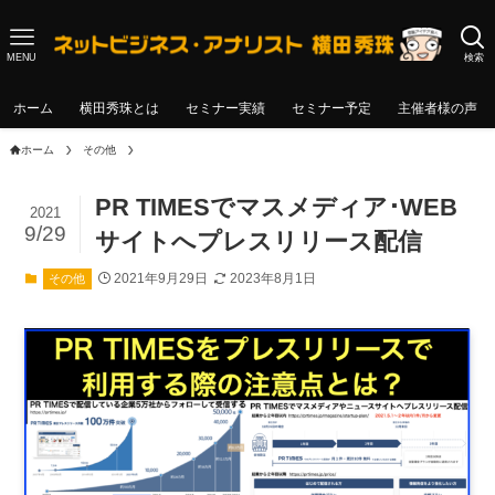
MENU
検索
ホーム
横田秀珠とは
セミナー実績
セミナー予定
主催者様の声
ホーム
その他
PR TIMESでマスメディア･WEB
2021
9/29
サイトへプレスリリース配信
2021年9月29日
2023年8月1日
その他