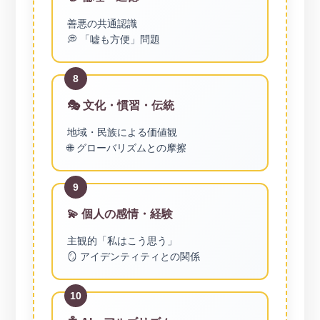
善悪の共通認識
💭 「嘘も方便」問題
8
🎭 文化・慣習・伝統
地域・民族による価値観
🌐 グローバリズムとの摩擦
9
💫 個人の感情・経験
主観的「私はこう思う」
🪞 アイデンティティとの関係
10