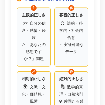
主観的正しさ
客観的正しさ
💭
⚖️
自分の信
法的・科
念・感情・経
学的・社会的
験
合意
⚠️「あなたの
📈 実証可能な
感想です
データ
か？」問題
相対的正しさ
絶対的正しさ
🌍
🔢
文脈・文
数学的真
化・価値観・
理・自然法則
風習
💎 確固たる普