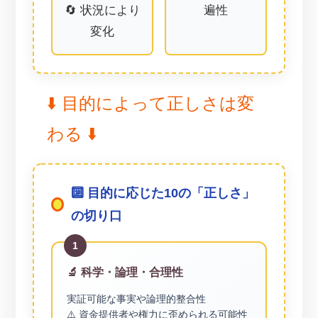
🔄 状況により
遍性
変化
⬇️ 目的によって正しさは変
わる ⬇️
🔟 目的に応じた10の「正しさ」
の切り口
1
🔬 科学・論理・合理性
実証可能な事実や論理的整合性
⚠️ 資金提供者や権力に歪められる可能性