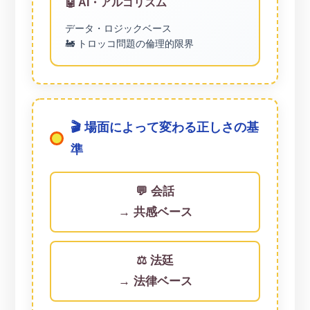
🤖 AI・アルゴリズム
データ・ロジックベース
🚂 トロッコ問題の倫理的限界
🎬 場面によって変わる正しさの基
準
💬 会話
→ 共感ベース
⚖️ 法廷
→ 法律ベース