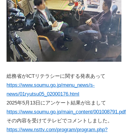
総務省がICTリテラシーに関する発表あって
https://www.soumu.go.jp/menu_news/s-
news/01ryutsu05_02000176.html
2025年5月13日にアンケート結果が出まして
https://www.soumu.go.jp/main_content/001008791.pdf
その内容を受けてテレビでコメントしました。
https://www.nsttv.com/program/program.php?