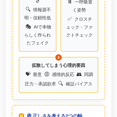
さ
⏸️
一呼吸置
🔍
情報源不
く姿勢
明・信頼性低
✅
クロスチ
🎭
AIで本物
ェック・ファ
らしく作られ
クトチェック
たフェイク
拡散してしまう心理的要因
💝
😡
👥
善意
感情的反応
同調
🔍
圧力・承認欲求
確証バイアス
🧭 正しさを考える2つの軸