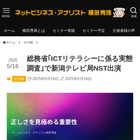
MENU
検索
ホーム
横田秀珠とは
セミナー実績
セミナー予定
主催者様の声
ホーム
その他
総務省｢ICTリテラシーに係る実態
2025
5/16
調査｣で新潟テレビ局NST出演
2025年5月16日
2025年5月18日
その他