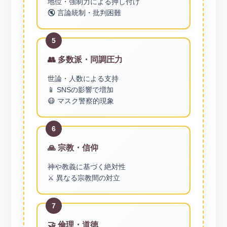
地位・強制力による押し付け
🔇 言論統制・批判困難
5
👥 多数派・同調圧力
世論・人数による支持
📱 SNSの影響で増加
😷 マスク警察的現象
6
🙏 宗教・信仰
神や教義に基づく絶対性
⚔️ 異なる宗教間の対立
7
🤝 倫理・道徳