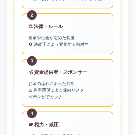
2
⚖️ 法律・ルール
国家や社会が定めた制度
🔄 法改正により変化する相対性
3
💰 資金提供者・スポンサー
お金の流れに沿った判断
⚠️ 利害関係による偏向リスク
※テレビでカット
4
👑 権力・威圧