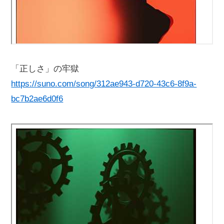
「正しさ」の牢獄
https://suno.com/song/312ae943-d720-43c6-8f9a-
bc7b2ae6d0f6