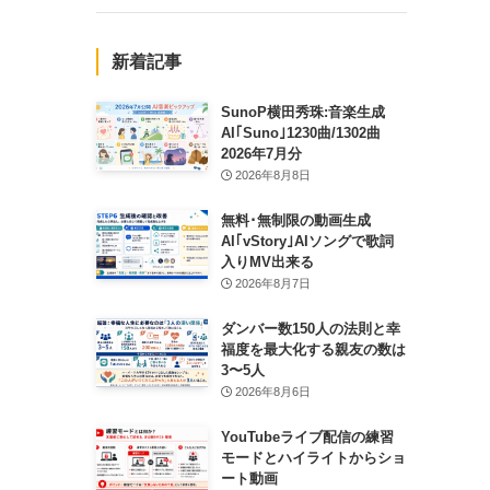
新着記事
SunoP横田秀珠:音楽生成
AI｢Suno｣1230曲/1302曲
2026年7月分
2026年8月8日
無料･無制限の動画生成
AI｢vStory｣AIソングで歌詞
入りMV出来る
2026年8月7日
ダンバー数150人の法則と幸
福度を最大化する親友の数は
3〜5人
2026年8月6日
YouTubeライブ配信の練習
モードとハイライトからショ
ート動画