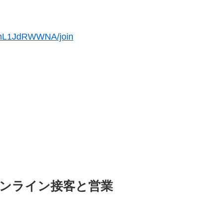
PnL1JdRWWNA/join
オンライン接客と営業