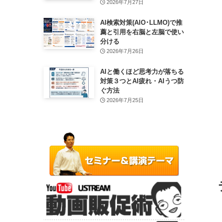
2026年7月27日
AI検索対策(AIO･LLMO)で推
薦と引用を右脳と左脳で使い
分ける
2026年7月26日
AIと働くほど思考力が落ちる
対策３つとAI疲れ・AIうつ防
ぐ方法
2026年7月25日