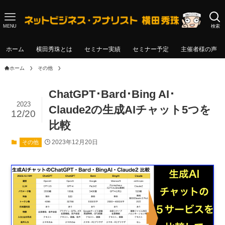
MENU
検索
ホーム
横田秀珠とは
セミナー実績
セミナー予定
主催者様の声
ホーム
その他
ChatGPT･Bard･Bing AI･
2023
Claude2の生成AIチャット5つを
12/20
比較
2023年12月20日
その他