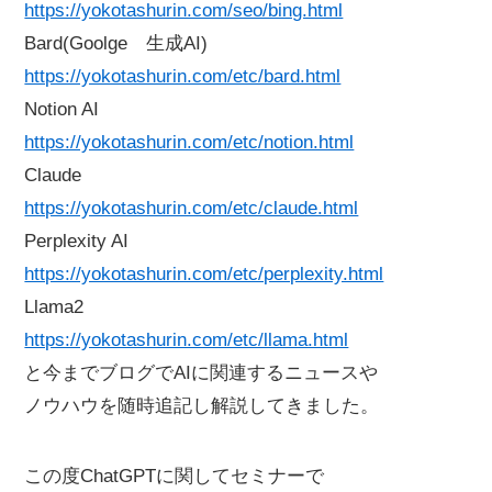
https://yokotashurin.com/seo/bing.html
Bard(Goolge 生成AI)
https://yokotashurin.com/etc/bard.html
Notion AI
https://yokotashurin.com/etc/notion.html
Claude
https://yokotashurin.com/etc/claude.html
Perplexity AI
https://yokotashurin.com/etc/perplexity.html
Llama2
https://yokotashurin.com/etc/llama.html
と今までブログでAIに関連するニュースや
ノウハウを随時追記し解説してきました。
この度ChatGPTに関してセミナーで