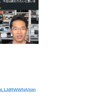
PnL1JdRWWNA/join