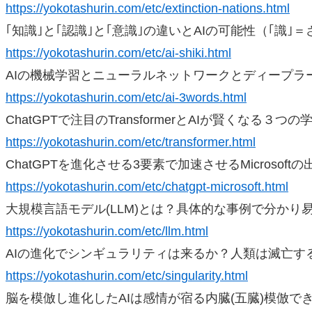
https://yokotashurin.com/etc/extinction-nations.html
｢知識｣と｢認識｣と｢意識｣の違いとAIの可能性（｢識｣
https://yokotashurin.com/etc/ai-shiki.html
AIの機械学習とニューラルネットワークとディープラ
https://yokotashurin.com/etc/ai-3words.html
ChatGPTで注目のTransformerとAIが賢くなる３つの
https://yokotashurin.com/etc/transformer.html
ChatGPTを進化させる3要素で加速させるMicrosoftの
https://yokotashurin.com/etc/chatgpt-microsoft.html
大規模言語モデル(LLM)とは？具体的な事例で分かり
https://yokotashurin.com/etc/llm.html
AIの進化でシンギュラリティは来るか？人類は滅亡す
https://yokotashurin.com/etc/singularity.html
脳を模倣し進化したAIは感情が宿る内臓(五臓)模倣で