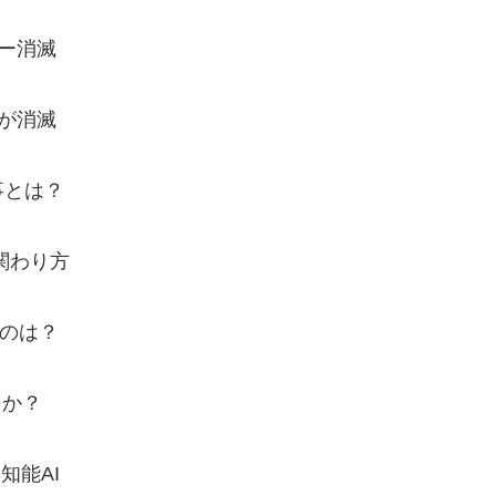
ラー消滅
業が消滅
事とは？
関わり方
るのは？
きか？
知能AI