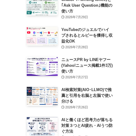
｢Ask User Question｣機能の
使い方
2026年7月29日
YouTubeのジュエルでハイ
プされるとルビーを獲得し収
益化OK
2026年7月28日
ニュースPR by LINEヤフー
(Yahoo!ニュース掲載1件3万)
使い方
2026年7月27日
AI検索対策(AIO･LLMO)で推
薦と引用を右脳と左脳で使い
分ける
2026年7月26日
AIと働くほど思考力が落ちる
対策３つとAI疲れ・AIうつ防
ぐ方法