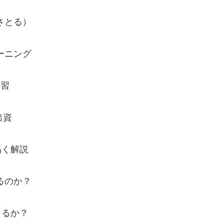
＝さとる）
ーニング
学習
出資
易く解説
るのか？
きるか？