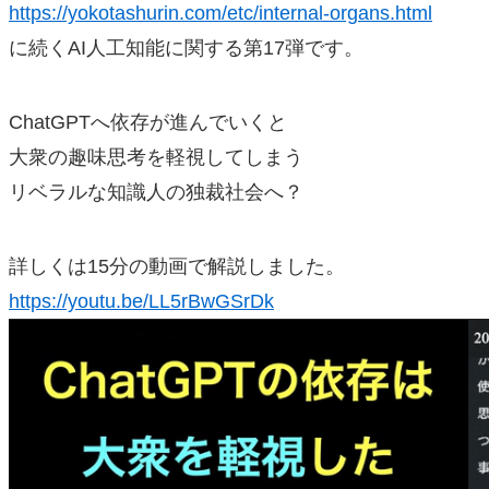
https://yokotashurin.com/etc/internal-organs.html
に続くAI人工知能に関する第17弾です。
ChatGPTへ依存が進んでいくと
大衆の趣味思考を軽視してしまう
リベラルな知識人の独裁社会へ？
詳しくは15分の動画で解説しました。
https://youtu.be/LL5rBwGSrDk