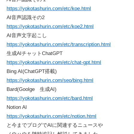
https://yokotashurin.com/etc/koe.html
AI音声認識その2
https://yokotashurin.com/etc/koe2.html
AI音声文字起こし
https://yokotashurin.com/etc/transcription.html
生成AIチャットChatGPT
https://yokotashurin.com/etc/chat-gpt.html
Bing AI(ChatGPT搭載)
https://yokotashurin.com/seo/bing.html
Bard(Goolge 生成AI)
https://yokotashurin.com/etc/bard.html
Notion AI
https://yokotashurin.com/etc/notion.html
と今までブログでAIに関連するニュースや