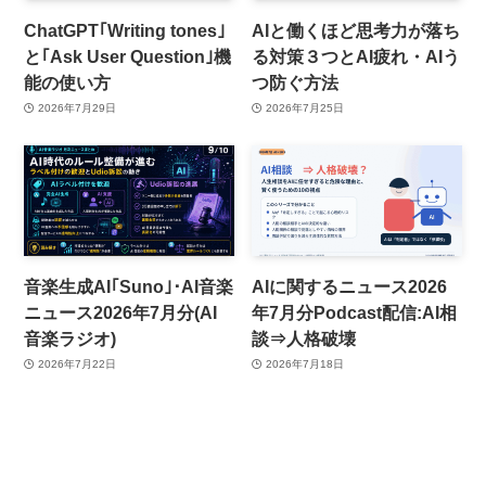
ChatGPT｢Writing tones｣
AIと働くほど思考力が落ち
と｢Ask User Question｣機
る対策３つとAI疲れ・AIう
能の使い方
つ防ぐ方法
2026年7月29日
2026年7月25日
音楽生成AI｢Suno｣･AI音楽
AIに関するニュース2026
ニュース2026年7月分(AI
年7月分Podcast配信:AI相
音楽ラジオ)
談⇒人格破壊
2026年7月22日
2026年7月18日