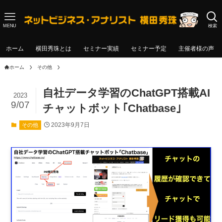
MENU
検索
ホーム
横田秀珠とは
セミナー実績
セミナー予定
主催者様の声
ホーム
その他
自社データ学習のChatGPT搭載AI
2023
9/07
チャットボット｢Chatbase｣
2023年9月7日
その他