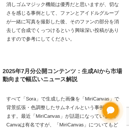
消しゴムマジック機能は優秀だと思いますが、切な
さを感じる事例として、ファンとアイドルグループ
が一緒に写真を撮影した後、そのファンの部分を消
去して合成でくっつけるという興味深い投稿があり
ますので参考にしてください。
2025年7月分公開コンテンツ：生成AIから市場
動向まで幅広いニュース解説
すべて「Sora」で生成した画像を「MiriCanvas」で
背景拡張・色調整したサムネイルという事例があり
Need help?
ます。最近「MiriCanvas」が話題になっています。
Canvaは有名ですが、「MiriCanvas」についてもど