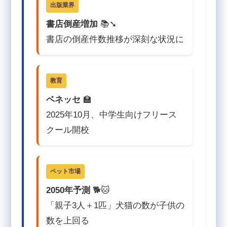
出版業界
書店倒産増加
📚➘
書店の倒産件数推移が深刻な状況に
教育
ベネッセ
🏫
2025年10月、中学生向けフリース
クール開校
ペット市場
2050年予測
🐕🐱
「親子3人＋1匹」犬猫の数が子供の
数を上回る