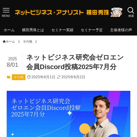
MENU
検索
ホーム
横田秀珠とは
セミナー実績
セミナー予定
主催者様の声
ホーム
その他
ネットビジネス研究会ゼロエン
2025
8/01
会員Discord投稿2025年7月分
2025年8月1日
2025年8月2日
その他