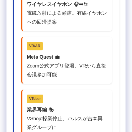
ワイヤレスイヤホン
🎧➡️🔌
電磁放射による頭痛。有線イヤホン
への回帰提案
VR/AR
Meta Quest
💼
Zoom公式アプリ登場、VRから直接
会議参加可能
VTuber
業界再編
🎭
VShojo操業停止、バルスが吉本興
業グループに