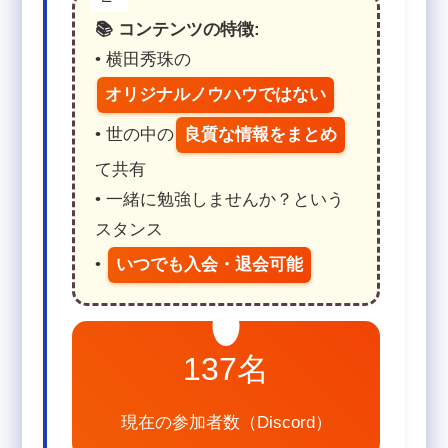
📚 コンテンツの特徴:
• 横田秀珠の
オリジナルノウハウではない
• 世の中の
良質な情報をまとめ
て共有
• 一緒に勉強しませんか？という
スタンス
•
いつでも入会・退会可能
137名
現在の参加者数（Discord）