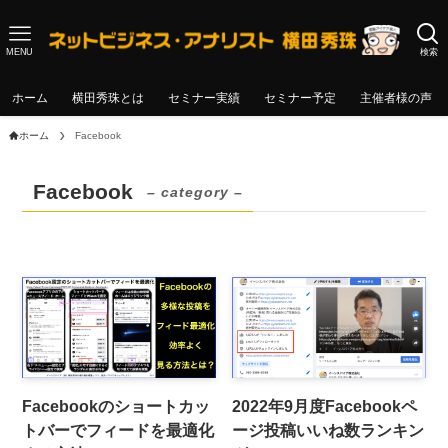
MENU
検索
ホーム
横田秀珠とは
セミナー実績
セミナー予定
主催者様の声
ホーム
Facebook
Facebook
– category –
Facebookのショートカッ
2022年9月度Facebookペ
トバーでフィードを最適化
ージ投稿いいね数ランキン