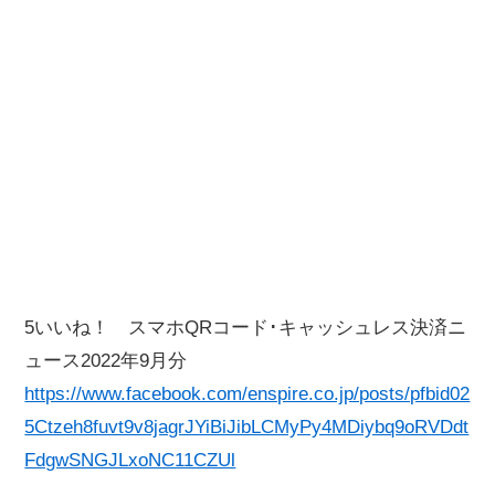
5いいね！ スマホQRコード･キャッシュレス決済ニ
ュース2022年9月分
https://www.facebook.com/enspire.co.jp/posts/pfbid02
5Ctzeh8fuvt9v8jagrJYiBiJibLCMyPy4MDiybq9oRVDdt
FdgwSNGJLxoNC11CZUl