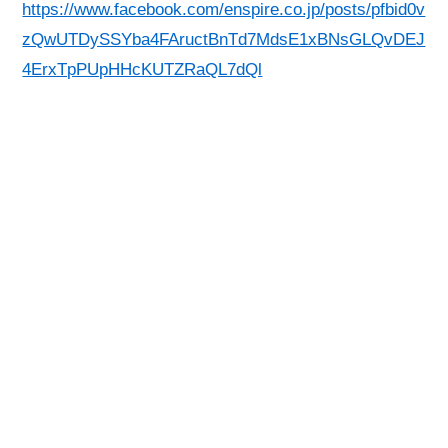
https://www.facebook.com/enspire.co.jp/posts/pfbid0v
zQwUTDySSYba4FAructBnTd7MdsE1xBNsGLQvDEJ
4ErxTpPUpHHcKUTZRaQL7dQl