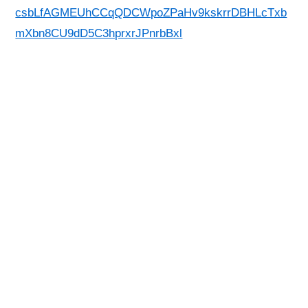
csbLfAGMEUhCCqQDCWpoZPaHv9kskrrDBHLcTxb
mXbn8CU9dD5C3hprxrJPnrbBxl