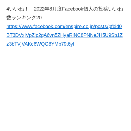
4いいね！ 2022年8月度Facebook個人の投稿いいね
数ランキング20
https://www.facebook.com/enspire.co.jp/posts/pfbid0
BT3DVxjVpZip2gA6vn5ZHyaRiNC8PNNeJH5U9Sb1Z
z3bTVjVAKc6WQG8YMb79t6yl