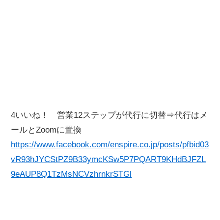
4いいね！ 営業12ステップが代行に切替⇒代行はメ
ールとZoomに置換
https://www.facebook.com/enspire.co.jp/posts/pfbid03
vR93hJYCStPZ9B33ymcKSw5P7PQART9KHdBJFZL
9eAUP8Q1TzMsNCVzhrnkrSTGl