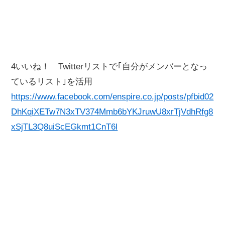
4いいね！ Twitterリストで｢自分がメンバーとなっ
ているリスト｣を活用
https://www.facebook.com/enspire.co.jp/posts/pfbid02
DhKqiXETw7N3xTV374Mmb6bYKJruwU8xrTjVdhRfg8
xSjTL3Q8uiScEGkmt1CnT6l