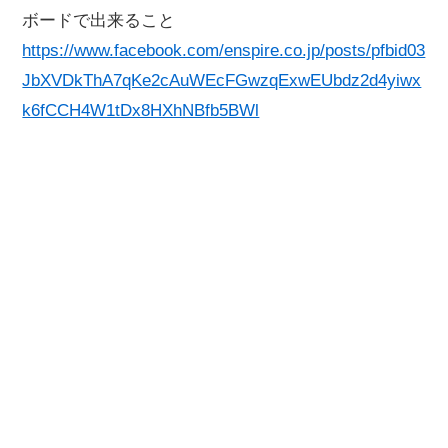
ボードで出来ること
https://www.facebook.com/enspire.co.jp/posts/pfbid03
JbXVDkThA7qKe2cAuWEcFGwzqExwEUbdz2d4yiwx
k6fCCH4W1tDx8HXhNBfb5BWl