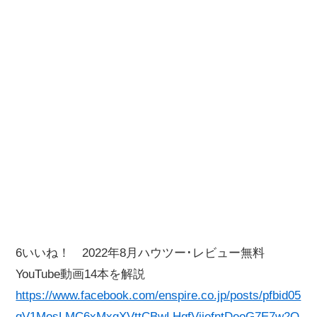
6いいね！ 2022年8月ハウツー･レビュー無料
YouTube動画14本を解説
https://www.facebook.com/enspire.co.jp/posts/pfbid05
qV1MosLMC6xMxgXVttCBwLHqfViiefntDeoG7E7w2Q