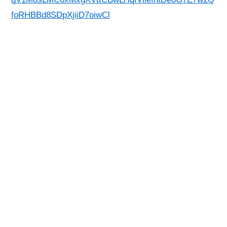
foRHBBd8SDpXjiiD7oiwCl