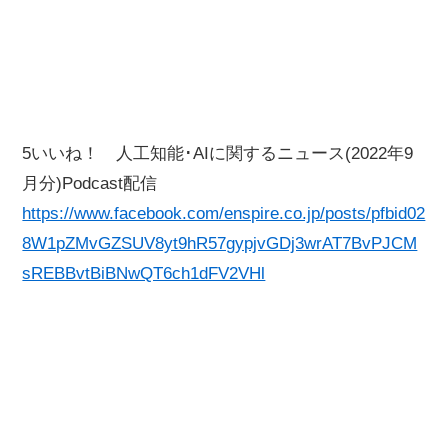
5いいね！ 人工知能･AIに関するニュース(2022年9
月分)Podcast配信
https://www.facebook.com/enspire.co.jp/posts/pfbid02
8W1pZMvGZSUV8yt9hR57gypjvGDj3wrAT7BvPJCM
sREBBvtBiBNwQT6ch1dFV2VHl