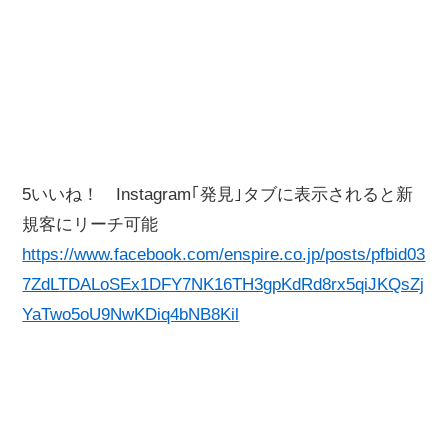
5いいね！ Instagram｢発見｣タブに表示されると新
規客にリーチ可能
https://www.facebook.com/enspire.co.jp/posts/pfbid03
7ZdLTDALoSEx1DFY7NK16TH3gpKdRd8rx5qiJKQsZj
YaTwo5oU9NwKDiq4bNB8Kil