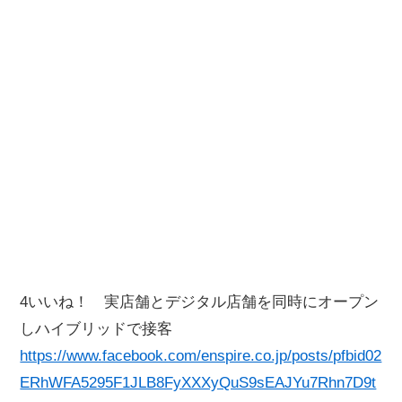
4いいね！ 実店舗とデジタル店舗を同時にオープン
しハイブリッドで接客
https://www.facebook.com/enspire.co.jp/posts/pfbid02
ERhWFA5295F1JLB8FyXXXyQuS9sEAJYu7Rhn7D9t