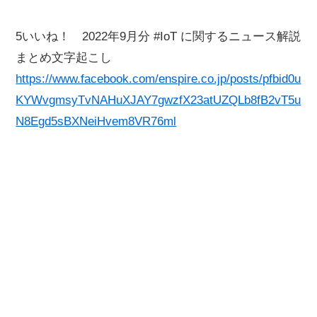
5いいね！ 2022年9月分 #IoT に関するニュース解説
まとめ文字起こし
https://www.facebook.com/enspire.co.jp/posts/pfbid0u
KYWvgmsyTvNAHuXJAY7gwzfX23atUZQLb8fB2vT5u
N8Egd5sBXNeiHvem8VR76ml