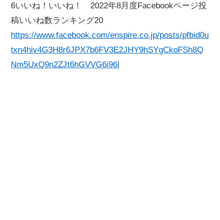
6いいね！いいね！ 2022年8月度Facebookページ投
稿いいね数ランキング20
https://www.facebook.com/enspire.co.jp/posts/pfbid0u
txn4hiv4G3H8r6JPX7b6FV3E2JHY9hSYgCkoFSh8Q
Nm5UxQ9n2ZJt6hGVVG6i96l