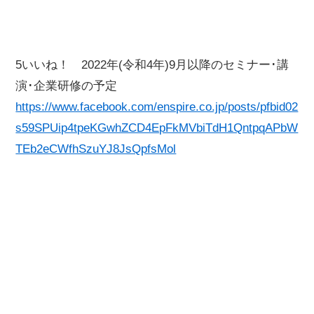
5いいね！ 2022年(令和4年)9月以降のセミナー･講
演･企業研修の予定
https://www.facebook.com/enspire.co.jp/posts/pfbid02
s59SPUip4tpeKGwhZCD4EpFkMVbiTdH1QntpqAPbW
TEb2eCWfhSzuYJ8JsQpfsMol