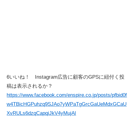
6いいね！ Instagram広告に顧客のGPSに紐付く投
稿は表示されるか？
https://www.facebook.com/enspire.co.jp/posts/pfbid0f
w4TBicHGPuhzq9SJAo7yWPaTgGrcGaUeMdxGCaU
XvRULs6dzqCapqiJkV4yMujAl