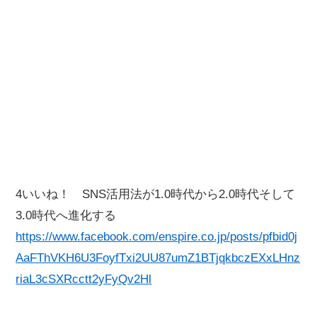
4いいね！ SNS活用法が1.0時代から2.0時代そして
3.0時代へ進化する
https://www.facebook.com/enspire.co.jp/posts/pfbid0j
AaFThVKH6U3FoyfTxi2UU87umZ1BTjqkbczEXxLHnz
riaL3cSXRcctt2yFyQv2Hl