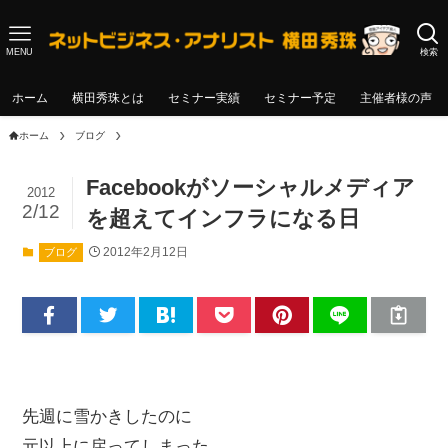
MENU
検索
ホーム
横田秀珠とは
セミナー実績
セミナー予定
主催者様の声
ホーム
ブログ
Facebookがソーシャルメディア
2012
2/12
を超えてインフラになる日
2012年2月12日
ブログ
先週に雪かきしたのに
元以上に戻ってしまった