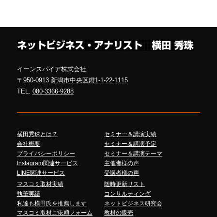
イーンスパイア株式会社
〒950-0913
新潟市中央区鐙1-1-22-1115
TEL.
080-3366-9288
横田秀珠とは？
セミナー＆講演実績
会社概要
セミナー＆講演予定
プライバシーポリシー
セミナー＆講演テーマ
Instagram関連サービス
主催者様の声
LINE関連サービス
受講者様の声
マスコミ取材実績
随時更新リスト
執筆実績
コンサルティング
私達も横田氏を推薦します
ネットビジネス研究会
マスコミ取材ご依頼フォーム
教材の販売