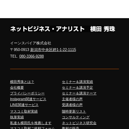
イーンスパイア株式会社
〒950-0913
新潟市中央区鐙1-1-22-1115
TEL.
080-3366-9288
横田秀珠とは？
セミナー＆講演実績
会社概要
セミナー＆講演予定
プライバシーポリシー
セミナー＆講演テーマ
Instagram関連サービス
主催者様の声
LINE関連サービス
受講者様の声
マスコミ取材実績
随時更新リスト
執筆実績
コンサルティング
私達も横田氏を推薦します
ネットビジネス研究会
マスコミ取材ご依頼フォーム
教材の販売