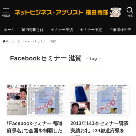
MENU
検索
ホーム
横田秀珠とは
セミナー実績
セミナー予定
主催者様の声
ホーム
Facebookセミナー 滋賀
Facebookセミナー 滋賀
– tag –
｢Facebookセミナー 都道
2013年143本セミナー講演
府県名｣で全国を制覇した
実績お礼⇒39都道府県を