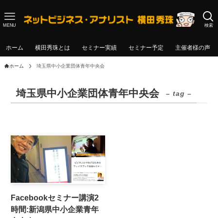
MENU
検索
ホーム
横田秀珠とは
セミナー実績
セミナー予定
主催者様の声
ホーム
埼玉県中小企業団体青年中央会
埼玉県中小企業団体青年中央会
– tag –
Facebookセミナー講演2
時間:新潟県中小企業青年