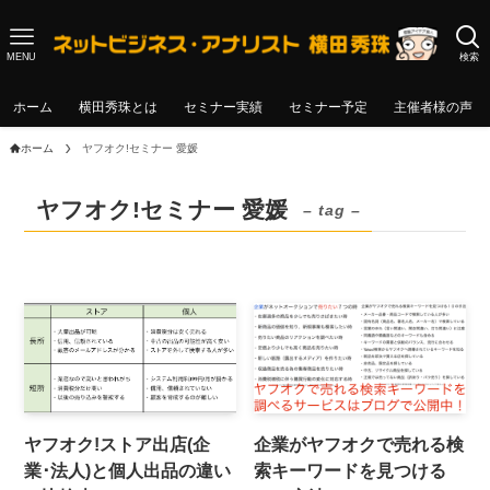
MENU
検索
ホーム
横田秀珠とは
セミナー実績
セミナー予定
主催者様の声
ホーム
ヤフオク!セミナー 愛媛
ヤフオク!セミナー 愛媛
– tag –
ヤフオク!ストア出店(企
企業がヤフオクで売れる検
業･法人)と個人出品の違い
索キーワードを見つける