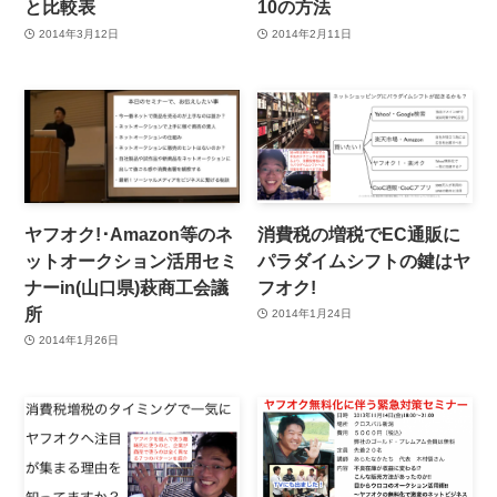
と比較表
10の方法
2014年3月12日
2014年2月11日
ヤフオク!･Amazon等のネ
消費税の増税でEC通販に
ットオークション活用セミ
パラダイムシフトの鍵はヤ
ナーin(山口県)萩商工会議
フオク!
所
2014年1月24日
2014年1月26日