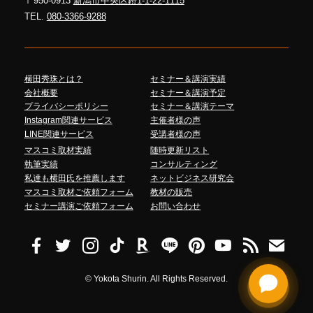
〒950-0913
新潟市中央区鐙1-1-22-1115
TEL.
080-3366-9288
横田秀珠とは？
セミナー＆講演実績
会社概要
セミナー＆講演予定
プライバシーポリシー
セミナー＆講演テーマ
Instagram関連サービス
主催者様の声
LINE関連サービス
受講者様の声
マスコミ取材実績
随時更新リスト
執筆実績
コンサルティング
私達も横田氏を推薦します
ネットビジネス研究会
マスコミ取材ご依頼フォーム
教材の販売
セミナー講演ご依頼フォーム
お問い合わせ
©
Yokota Shurin. All Rights Reserved.
Talk to me!