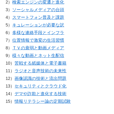
2）
検索エンジンの変遷と進化
3）
ソーシャルメディアの台頭
4）
スマートフォン普及と課題
5）
キュレーションが必要な訳
6）
多様な連絡手段とインフラ
7）
位置情報で激変の生活習慣
8）
ＴＶの衰弱と動画メディア
9）
様々な動画とネット生配信
10）
苦戦する紙媒体と電子書籍
11）
ラジオと音声技術の未来性
12）
画像認識の技術と流出問題
13）
セキュリティとクラウド化
14）
デマや詐欺と進化する技術
15）
情報リテラシー論の定期試験