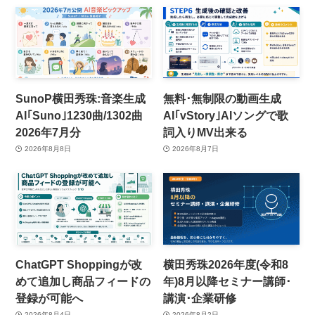
SunoP横田秀珠:音楽生成
無料･無制限の動画生成
AI｢Suno｣1230曲/1302曲
AI｢vStory｣AIソングで歌
2026年7月分
詞入りMV出来る
2026年8月8日
2026年8月7日
ChatGPT Shoppingが改
横田秀珠2026年度(令和8
めて追加し商品フィードの
年)8月以降セミナー講師･
登録が可能へ
講演･企業研修
2026年8月4日
2026年8月2日