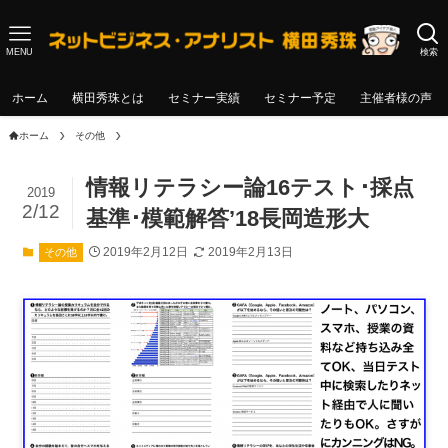
MENU
検索
ホーム
横田秀珠とは
セミナー実績
セミナー予定
主催者様の声
ホーム
その他
情報リテラシー論16テスト･採点
2019
2/12
基準･模範解答’18長岡造形大
2019年2月12日
2019年2月13日
その他