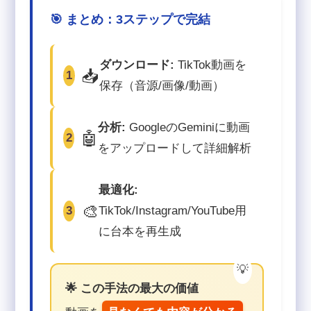
🎯 まとめ：3ステップで完結
ダウンロード:
TikTok動画を
📥
1
保存（音源/画像/動画）
分析:
GoogleのGeminiに動画
🤖
2
をアップロードして詳細解析
最適化:
🎨
3
TikTok/Instagram/YouTube用
に台本を再生成
🌟 この手法の最大の価値