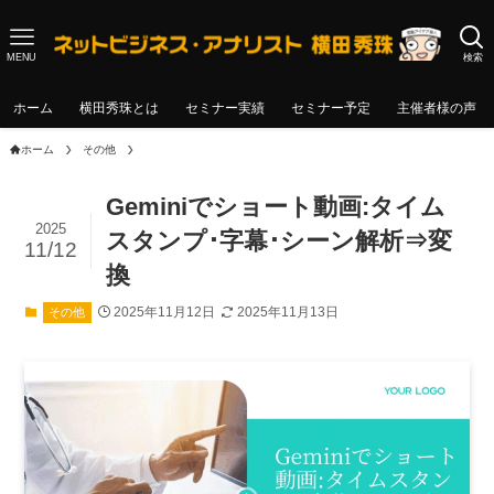
MENU
検索
ホーム
横田秀珠とは
セミナー実績
セミナー予定
主催者様の声
ホーム
その他
Geminiでショート動画:タイム
2025
スタンプ･字幕･シーン解析⇒変
11/12
換
2025年11月12日
2025年11月13日
その他